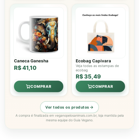
Caneca Ganesha
Ecobag Capivara
Veja todas as estampas de
R$ 41,10
ecobag
R$ 35,49
COMPRAR
COMPRAR
Ver todos os produtos
A compra é finalizada em veganopelosanimais.com.br, loja mantida pela
mesma equipe do Guia Vegano.