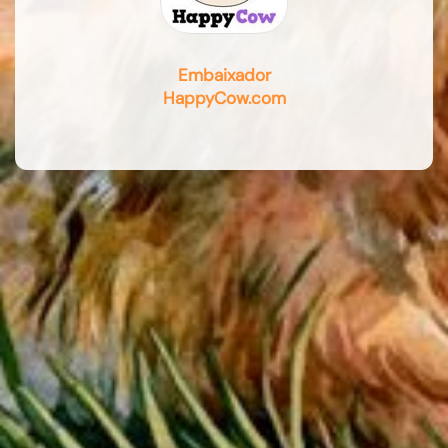
Embaixador
HappyCow.com