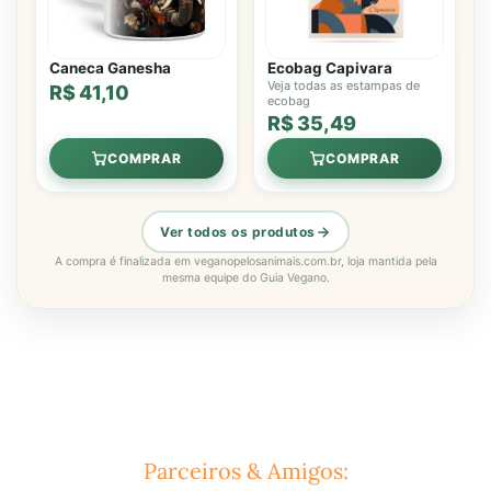
Caneca Ganesha
Ecobag Capivara
Veja todas as estampas de
R$ 41,10
ecobag
R$ 35,49
COMPRAR
COMPRAR
Ver todos os produtos
A compra é finalizada em veganopelosanimais.com.br, loja mantida pela
mesma equipe do Guia Vegano.
Parceiros & Amigos: