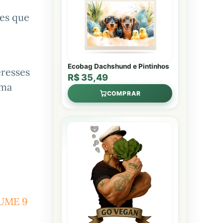
ões que
Ecobag Dachshund e Pintinhos
eresses
R$ 35,49
uma
COMPRAR
UME 9