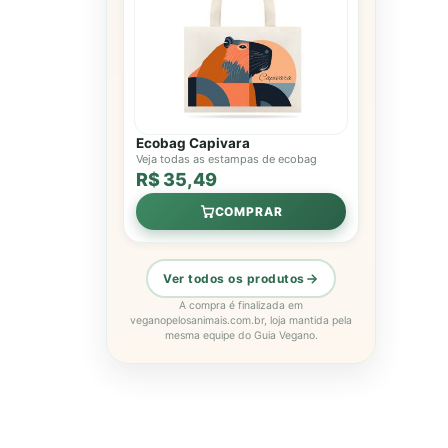
Ecobag Capivara
Veja todas as estampas de ecobag
R$ 35,49
COMPRAR
Ver todos os produtos
A compra é finalizada em
veganopelosanimais.com.br, loja mantida pela
mesma equipe do Guia Vegano.