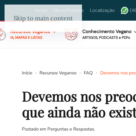
Home
Meus Pedidos
Localização
(4
Skip to main content
Recursos Veganos
Conhecimento Vegano
IA, MAPAS E LISTAS
ARTIGOS, PODCASTS e PDFs
Início
Recursos Veganos
FAQ
Devemos nos pre
Devemos nos preo
que ainda não exis
Postado em
Perguntas e Respostas
.