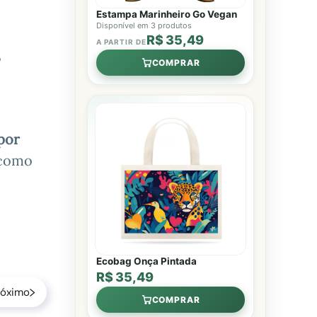
Estampa Marinheiro Go Vegan
Disponível em 3 produtos
R$ 35,49
A PARTIR DE
,
COMPRAR
por
 como
Ecobag Onça Pintada
R$ 35,49
róximo
COMPRAR