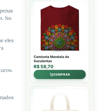
apenas
m. No
e eles
ra
Camiseta Mandala de
Suculentas
R$ 58,70
turos.
COMPRAR
inados