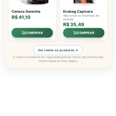
Caneca Ganesha
Ecobag Capivara
Veja todas as estampas de
R$ 41,10
ecobag
R$ 35,49
COMPRAR
COMPRAR
Ver todos os produtos
A compra é finalizada em veganopelosanimais.com.br, loja mantida pela
mesma equipe do Guia Vegano.