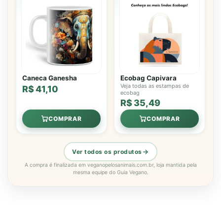
Caneca Ganesha
Ecobag Capivara
Veja todas as estampas de
R$ 41,10
ecobag
R$ 35,49
COMPRAR
COMPRAR
Ver todos os produtos
A compra é finalizada em veganopelosanimais.com.br, loja mantida pela
mesma equipe do Guia Vegano.