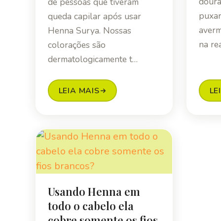
doura
de pessoas que tiveram
puxar
queda capilar após usar
averm
Henna Surya. Nossas
na re
colorações são
dermatologicamente t…
LEIA MAIS
LE
Usando Henna em
todo o cabelo ela
cobre somente os fios