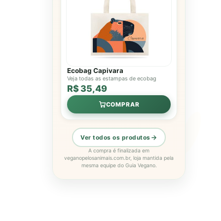
Ecobag Capivara
Veja todas as estampas de ecobag
R$ 35,49
COMPRAR
Ver todos os produtos
A compra é finalizada em
veganopelosanimais.com.br, loja mantida pela
mesma equipe do Guia Vegano.