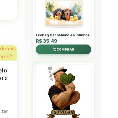
Ecobag Dachshund e Pintinhos
R$ 35,49
COMPRAR
elo
o a
izar