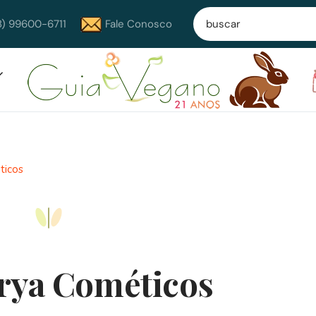
8) 99600-6711
Fale Conosco
ticos
rya Cométicos