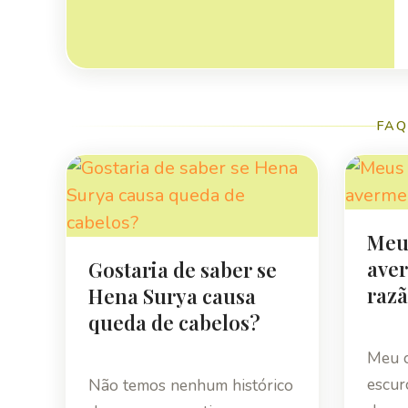
FAQ
Meus
aver
Gostaria de saber se
raz
Hena Surya causa
queda de cabelos?
Meu c
escur
Não temos nenhum histórico