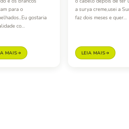
do e os brancos
o cabelo depois de ter
am para o
a surya creme,usei a Su
elhados...Eu gostaria
faz dois meses e quer…
alidade co…
IA MAIS
LEIA MAIS