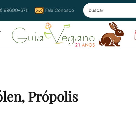
8) 99600-6711
Fale Conosco
ólen, Própolis