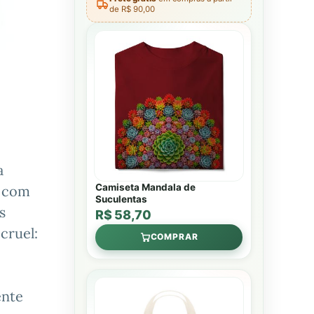
de R$ 90,00
a
Camiseta Mandala de
o com
Suculentas
s
R$ 58,70
cruel:
COMPRAR
ente