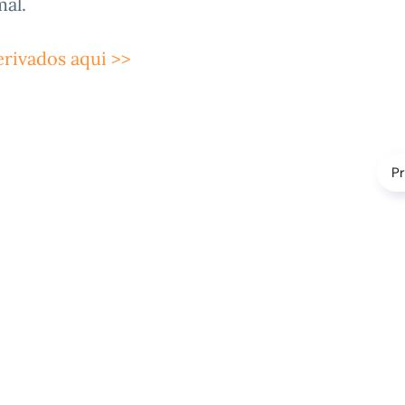
mal.
erivados aqui >>
P