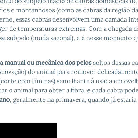
iente do subpelo macio de cabras domésticas de
rios e montanhosos (como as cabras da região d
nverno, essas cabras desenvolvem uma camada int
teger de temperaturas extremas. Com a chegada d
se subpelo (muda sazonal), e é nesse momento 
ta manual ou mecânica dos pelos
soltos dessas ca
scovação) do animal para remover delicadament
(corte com lâminas) semelhante à usada em ovel
ar o animal para obter a fibra, e cada cabra pod
 ano
, geralmente na primavera, quando já estaria