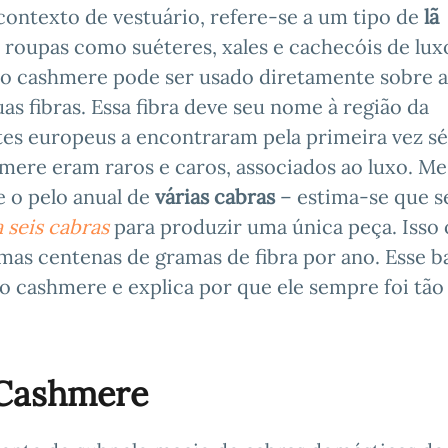
 contexto de vestuário, refere-se a um tipo de
lã
m roupas como suéteres, xales e cachecóis de lux
o cashmere pode ser usado diretamente sobre a
as fibras. Essa fibra deve seu nome à região da
es europeus a encontraram pela primeira vez sé
hmere eram raros e caros, associados ao luxo. M
e o pelo anual de
várias cabras
– estima-se que s
 seis cabras
para produzir uma única peça. Isso
as centenas de gramas de fibra por ano. Esse b
do cashmere e explica por que ele sempre foi tão
 Cashmere