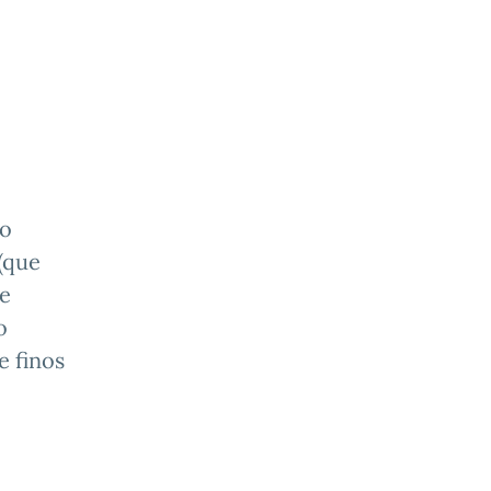
 o
(que
 e
o
e finos