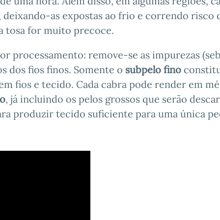
de uma hora. Além disso, em algumas regiões, c
, deixando-as expostas ao frio e correndo risco 
a tosa for muito precoce.
 por processamento: remove-se as impurezas (seb
sos dos fios finos. Somente o
subpelo fino
constitu
 em fios e tecido. Cada cabra pode render em mé
no
, já incluindo os pelos grossos que serão desca
para produzir tecido suficiente para uma única p