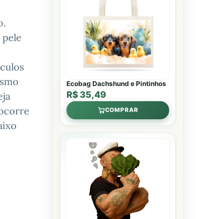
o.
 pele
culos
esmo
Ecobag Dachshund e Pintinhos
R$ 35,49
eja
 ocorre
COMPRAR
aixo