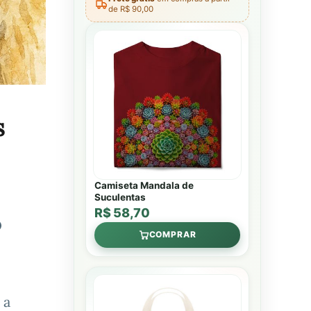
de R$ 90,00
s
Camiseta Mandala de
Suculentas
R$ 58,70
O
COMPRAR
 a