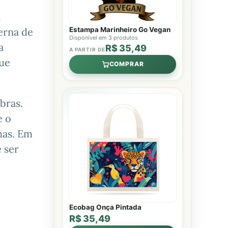
a
erna de
Estampa Marinheiro Go Vegan
Disponível em 3 produtos
a
R$ 35,49
A PARTIR DE
que
COMPRAR
bras.
e o
has. Em
e ser
Ecobag Onça Pintada
R$ 35,49