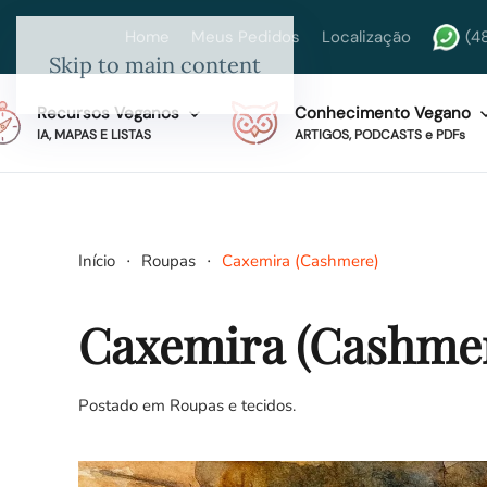
Home
Meus Pedidos
Localização
(4
Skip to main content
Recursos Veganos
Conhecimento Vegano
IA, MAPAS E LISTAS
ARTIGOS, PODCASTS e PDFs
Início
Roupas
Caxemira (Cashmere)
Caxemira (Cashme
Postado em
Roupas e tecidos
.