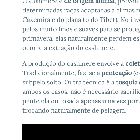
O cashmere é
de origem animal
, proven
determinadas raças adaptadas a climas f
Caxemira e do planalto do Tibet). No i
pelos muito finos e suaves para se pro
primavera, elas naturalmente perdem es
ocorre a extração do cashmere.
A produção do cashmere envolve a
cole
Tradicionalmente, faz-se a
penteação
(e
subpelo solto. Outra técnica é a
tosquia
ambos os casos, não é necessário sacrific
penteada ou tosada
apenas uma vez por
trocando naturalmente de pelagem.