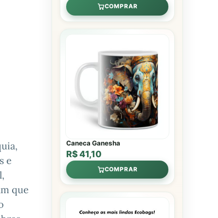
COMPRAR
Caneca Ganesha
uia,
R$ 41,10
s e
COMPRAR
,
ram que
o