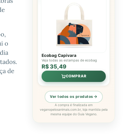
abras
de
o,
i o
dia
Ecobag Capivara
rtados.
Veja todas as estampas de ecobag
R$ 35,49
eça de
COMPRAR
Ver todos os produtos
A compra é finalizada em
veganopelosanimais.com.br, loja mantida pela
mesma equipe do Guia Vegano.