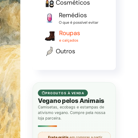
Cosméticos
Remédios
O que é possível evitar
Roupas
e calçados
Outros
PRODUTOS À VENDA
Vegano pelos Animais
Camisetas, ecobags e estampas de
ativismo vegano. Compre pela nossa
loja parceira.
Frete grátis
em compras a partir