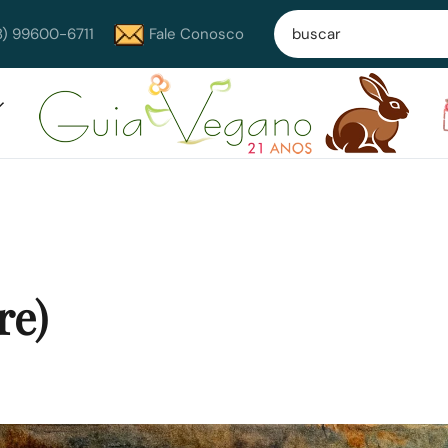
8) 99600-6711
Fale Conosco
re)