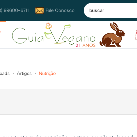
8) 99600-6711
Fale Conosco
loads
Artigos
Nutrição