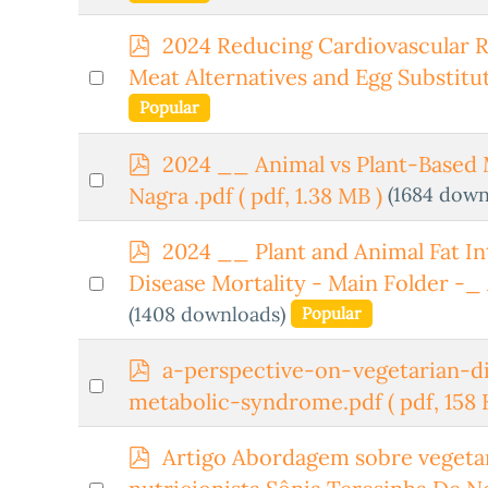
item
p
2024 Reducing Cardiovascular R
d
Select
Meat Alternatives and Egg Substitu
f
an
Popular
item
p
2024 __ Animal vs Plant-Based
Select
d
(1684 down
Nagra .pdf
( pdf, 1.38 MB )
an
f
item
p
2024 __ Plant and Animal Fat In
d
Select
Disease Mortality - Main Folder -_ 
f
an
(1408 downloads)
Popular
item
p
a-perspective-on-vegetarian-di
Select
d
metabolic-syndrome.pdf
( pdf, 158 
an
f
item
p
Artigo Abordagem sobre vegetari
d
Select