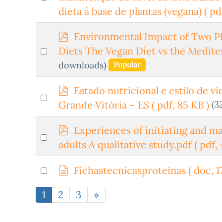
f
an
dieta à base de plantas (vegana)
( pd
item
p
Environmental Impact of Two Pl
d
Select
Diets The Vegan Diet vs the Medite
f
an
downloads)
Popular
item
p
Estado nutricional e estilo de v
Select
d
(3
Grande Vitória – ES
( pdf, 85 KB )
an
f
item
p
Experiences of initiating and m
Select
d
adults A qualitative study.pdf
( pdf,
an
f
item
d
Select
Fichastecnicasproteinas
( doc, 1
o
an
c
1
2
3
»
item
u
m