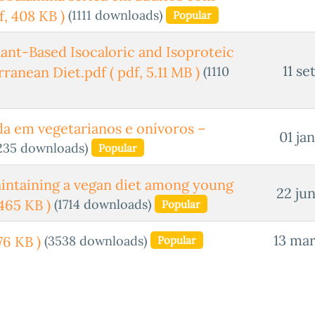
(1111 downloads)
f, 408 KB )
Popular
ant-Based Isocaloric and Isoproteic
11 se
(1110
rranean Diet.pdf
( pdf, 5.11 MB )
ida em vegetarianos e onívoros –
01 ja
235 downloads)
Popular
aintaining a vegan diet among young
22 ju
(1714 downloads)
 465 KB )
Popular
13 mar
(3538 downloads)
76 KB )
Popular