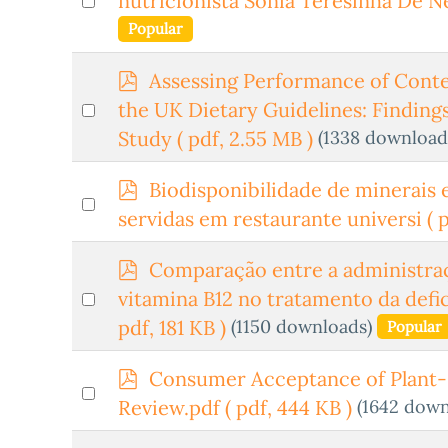
nutricionista Sônia Teresinha De N
f
an
Popular
item
p
Assessing Performance of Conte
d
Select
the UK Dietary Guidelines: Finding
f
an
(1338 download
Study
( pdf, 2.55 MB )
item
p
Biodisponibilidade de minerais 
Select
d
servidas em restaurante universi
( 
an
f
item
p
Comparação entre a administraç
d
Select
vitamina B12 no tratamento da defi
f
an
(1150 downloads)
pdf, 181 KB )
Popular
item
p
Consumer Acceptance of Plant-B
Select
d
(1642 down
Review.pdf
( pdf, 444 KB )
an
f
item