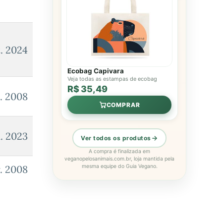
t. 2024
Ecobag Capivara
Veja todas as estampas de ecobag
R$ 35,49
n. 2008
COMPRAR
n. 2023
Ver todos os produtos
A compra é finalizada em
veganopelosanimais.com.br, loja mantida pela
. 2008
mesma equipe do Guia Vegano.