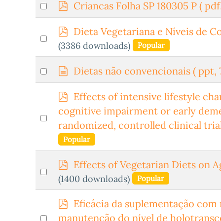
p
Select
Criancas Folha SP 180305 P
( pdf
d
an
f
p
Dieta Vegetariana e Níveis de Co
item
Select
d
(3386 downloads)
Popular
an
f
item
d
Select
Dietas não convencionais
( ppt, 
o
an
c
p
Effects of intensive lifestyle c
item
u
d
cognitive impairment or early deme
Select
m
f
randomized, controlled clinical tria
e
an
Popular
n
item
t
p
Effects of Vegetarian Diets on 
o
Select
d
(1400 downloads)
Popular
an
f
item
p
Eficácia da suplementação com 
d
Select
manutenção do nível de holotransc