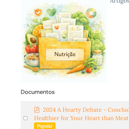
Artigo
Documentos
p
2024 A Hearty Debate - Conclud
d
Select
Healthier for Your Heart than Meat
f
an
Popular