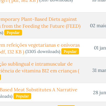
egri
( pdf, 162 KB )
mporary Plant-Based Diets against
02 mai
s from the Feeding the Future (FEED)
s)
Popular
em refeições vegetarianas e onívoras
01 ja
(3305 downloads)
pdf, 132 KB )
Popular
ão sublingual e intramuscular de
31 mar
ciência de vitamina B12 em crianças
(
ased Meat Substitutes A Narrative
28 ju
loads)
Popular