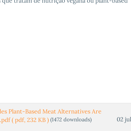
s que tratam de nutrição vegana ou plant-based
es Plant-Based Meat Alternatives Are
02 ju
(1472 downloads)
.pdf
( pdf, 232 KB )