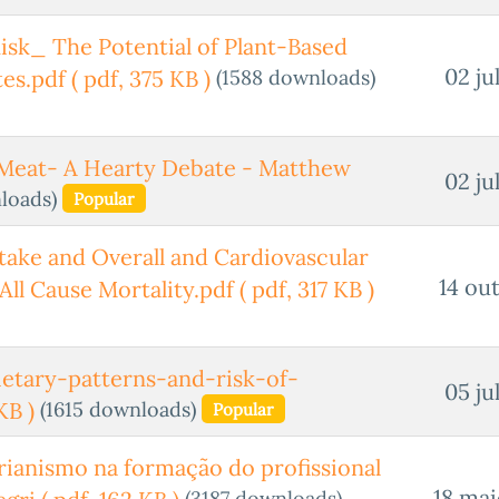
isk_ The Potential of Plant-Based
02 ju
(1588 downloads)
tes.pdf
( pdf, 375 KB )
 Meat- A Hearty Debate - Matthew
02 ju
loads)
Popular
take and Overall and Cardiovascular
14 ou
All Cause Mortality.pdf
( pdf, 317 KB )
etary-patterns-and-risk-of-
05 ju
(1615 downloads)
KB )
Popular
anismo na formação do profissional
18 mai
(3187 downloads)