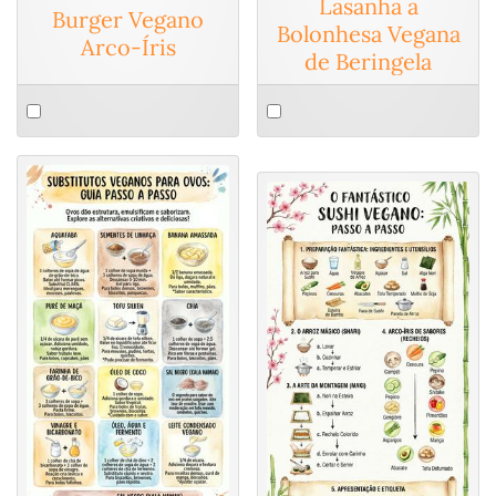
Lasanha a
Burger Vegano
Bolonhesa Vegana
Arco-Íris
de Beringela
Select
Select
an
an
item
item