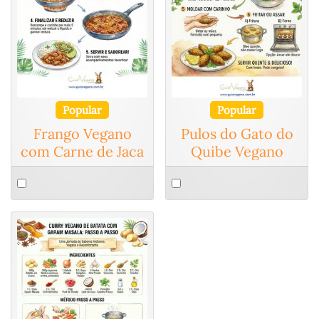
Popular
Popular
Frango Vegano
Pulos do Gato do
com Carne de Jaca
Quibe Vegano
Select
Select
an
an
item
item