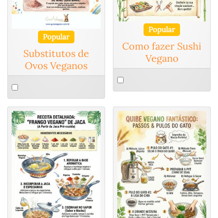
Popular
Popular
Como fazer Sushi
Substitutos de
Vegano
Ovos Veganos
Select
Select
an
an
item
item