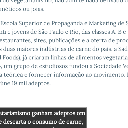
ia do vegetarianismo, não admite nada derivado 
sméticos ou joias.
 Escola Superior de Propaganda e Marketing de 
re jovens de São Paulo e Rio, das classes A, B e
taurantes, sites, publicações e a oferta de pro
duas maiores indústrias de carne do país, a Sadi
 Foods), já criaram linhas de alimentos vegetari
do, um grupo de estudiosos fundou a Sociedade V
a teórica e fornecer informação ao movimento.
úne 19 mil adeptos.
etarianismo ganham adeptos om
ue descarta o consumo de carne,