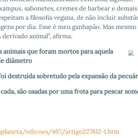
s xampus, sabonetes, cremes de barbear e demais
speitam a filosofia vegana, de não incluir substâ
agens por dia. Esse é meu ganhapão. Mas mesmo 
derivado animal”, afirma.
os animais que foram mortos para aquela
de diâmetro
 foi destruída sobretudo pela expansão da pecuár
cada, são usadas por uma frota para pescar som
aplaneta/edicoes/467/artigo227812-1.htm