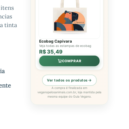
 itens
ncias
a tinta
Ecobag Capivara
Veja todas as estampas de ecobag
R$ 35,49
COMPRAR
ia
Ver todos os produtos
ente
A compra é finalizada em
veganopelosanimais.com.br, loja mantida pela
mesma equipe do Guia Vegano.