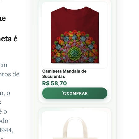
ue
eta é
 em
Camiseta Mandala de
ntos de
Suculentas
R$ 58,70
o, o
COMPRAR
s
é o
odo
1944,