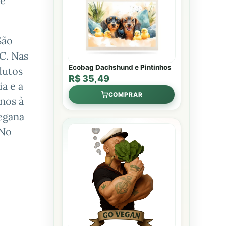
de
São
 C. Nas
Ecobag Dachshund e Pintinhos
dutos
R$ 35,49
a e a
COMPRAR
anos à
egana
 No