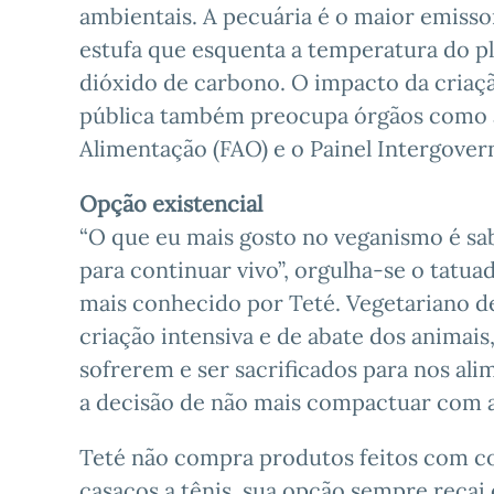
ambientais. A pecuária é o maior emisso
estufa que esquenta a temperatura do p
dióxido de carbono. O impacto da criaçã
pública também preocupa órgãos como a
Alimentação (FAO) e o Painel Intergove
Opção existencial
“O que eu mais gosto no veganismo é sa
para continuar vivo”, orgulha-se o tatua
mais conhecido por Teté. Vegetariano de
criação intensiva e de abate dos animais
sofrerem e ser sacrificados para nos ali
a decisão de não mais compactuar com a
Teté não compra produtos feitos com cou
casacos a tênis, sua opção sempre reca