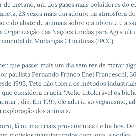
r de metano, um dos gases mais poluidores do ef
laneta, 23 vezes mais duradouro na atmosfera do
o e do abate de animais sobre o ambiente e a s
 Organização das Nações Unidas para Agricultu
rnamental de Mudanças Climáticas (IPCC).
ber que passei mais um dia sem ter de matar al
dor paulista Fernando Franco Enei Franceschi, 36
sde 1993, Teté não tolera os métodos industriai
, que considera cruéis. “Acho intolerável os bich
mentar”, diz. Em 1997, ele aderiu ao veganismo, a
 exploração dos animais.
ro, lã ou materiais provenientes de bichos. De
i em modelos manufaturados com lona, algodão,