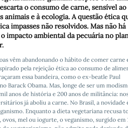
descarta o consumo de carne, sensível ao
 animais e à ecologia. A questão ética q
ica impasses não resolvidos. Mas não há
 o impacto ambiental da pecuária no plan
r.
soas vêm abandonando o hábito de comer carne
nspirado pela rejeição ética ao consumo de alime
braçaram essa bandeira, como o ex-beatle Paul
no Barack Obama. Mas, longe de ser um modism
 anos de história e 200 anos de militância: no
itários já aboliu a carne. No Brasil, a novidade 
veganismo. Enquanto a dieta vegetariana recusa t
, ovos, mel ou iogurte, o veganismo, surgido em 