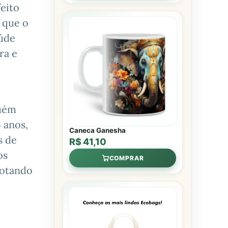
eito
 que o
aúde
ra e
guém
 anos,
Caneca Ganesha
s de
R$ 41,10
os
COMPRAR
dotando