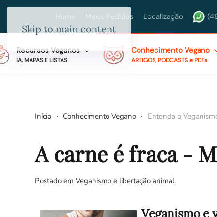
Home
Meus Pedidos
Localização
(4
Skip to main content
Recursos Veganos
Conhecimento Vegano
IA, MAPAS E LISTAS
ARTIGOS, PODCASTS e PDFs
Início
Conhecimento Vegano
Entenda o Veganism
A carne é fraca - M
Postado em
Veganismo e libertação animal
.
Veganismo e 