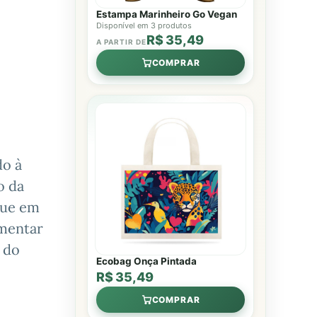
Estampa Marinheiro Go Vegan
Disponível em 3 produtos
R$ 35,49
A PARTIR DE
COMPRAR
do à
o da
que em
umentar
 do
Ecobag Onça Pintada
R$ 35,49
COMPRAR