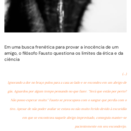
Em uma busca frenética para provar a inocência de um
amigo, o filósofo Fausto questiona os limites da ética e da
ciência
(...)
Ignorando a dor no braço pulou para a casa ao lado e se escondeu em um abrigo de
gás. Aguardou por algum tempo pensando no que fazer. "Será que estão por perto?
Não posso esperar muito." Fausto se preocupava com o sangue que perdia com o
tiro. Apesar de não poder avaliar se estava ou não muito ferido devido à escuridão
em que se encontrava naquele abrigo improvisado, conseguiu manter-se
pacientemente em seu esconderijo.