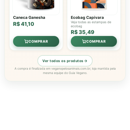
Caneca Ganesha
Ecobag Capivara
Veja todas as estampas de
R$ 41,10
ecobag
R$ 35,49
COMPRAR
COMPRAR
Ver todos os produtos
A compra é finalizada em veganopelosanimais.com.br, loja mantida pela
mesma equipe do Guia Vegano.