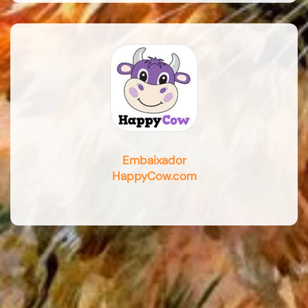
Embaixador
HappyCow.com