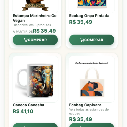
Estampa Marinheiro Go
Ecobag Onça Pintada
Vegan
R$ 35,49
Disponível em 3 produtos
R$ 35,49
A PARTIR DE
COMPRAR
COMPRAR
Caneca Ganesha
Ecobag Capivara
Veja todas as estampas de
R$ 41,10
ecobag
R$ 35,49