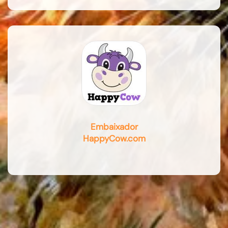
Embaixador
HappyCow.com