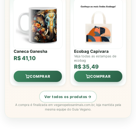
Caneca Ganesha
Ecobag Capivara
Veja todas as estampas de
R$ 41,10
ecobag
R$ 35,49
COMPRAR
COMPRAR
Ver todos os produtos
A compra é finalizada em veganopelosanimais.com.br, loja mantida pela
mesma equipe do Guia Vegano.