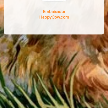
Embaixador
HappyCow.com