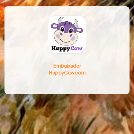
Embaixador
HappyCow.com