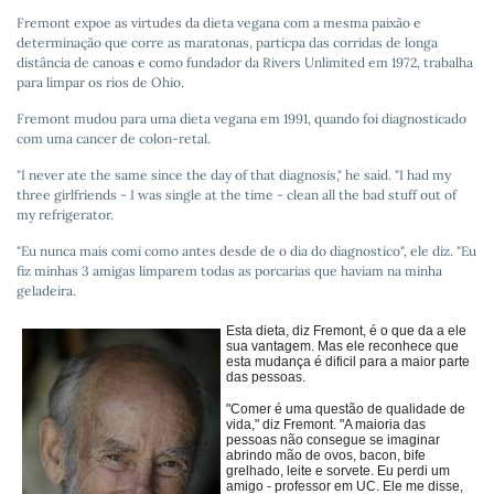
Fremont expoe as virtudes da dieta vegana com a mesma paixão e
determinação que corre as maratonas, particpa das corridas de longa
distância de canoas e como fundador da Rivers Unlimited em 1972, trabalha
para limpar os rios de Ohio.
Fremont mudou para uma dieta vegana em 1991, quando foi diagnosticado
com uma cancer de colon-retal.
"I never ate the same since the day of that diagnosis," he said. "I had my
three girlfriends - I was single at the time - clean all the bad stuff out of
my refrigerator.
"Eu nunca mais comi como antes desde de o dia do diagnostico", ele diz. "Eu
fiz minhas 3 amigas limparem todas as porcarias que haviam na minha
geladeira.
Esta dieta, diz Fremont, é o que da a ele
sua vantagem. Mas ele reconhece que
esta mudança é dificil para a maior parte
das pessoas.
"Comer é uma questão de qualidade de
vida," diz Fremont. "A maioria das
pessoas não consegue se imaginar
abrindo mão de ovos, bacon, bife
grelhado, leite e sorvete. Eu perdi um
amigo - professor em UC. Ele me disse,