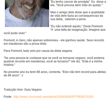
"Eu tenho cancer de prostata". Eu disse a
ele, "Você precisa abrir mão do queijo."
Mas o amigo dele disse que a qualidade
de vida dele fazia as consequencias da
sua dieta, valerem a pena.
"Eu não entendi aquilo," Disse Fremont.
"é uma falta de imaginação. Imagine que
você pode viver."
Fremont, é claro, não apenas sobreviveu - ele ganhou saúde. Seus records
em maratonas são a prova disto.
Para Fremont, tudo veio por causa da dieta vegana:
"Se uma pessoa te contasse que se você se tornasse vegano, você poderia
quebrar records em maratonas, você se tornaria?" ele diz. "Esta é a minha
história."
No proximo ano eu terei 88 anos, comenta. "Eles não tem record para atletas
de 88 anos" :-)
Tradução livre: Guia Vegano
Fonte:
http://news.cincinnati.com/article/20090606/SPT/906070363