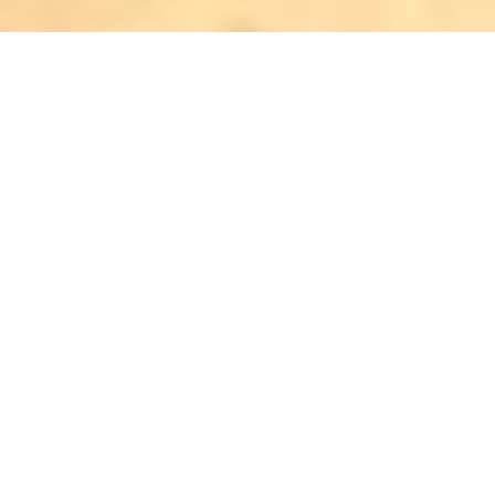
Atendimento
Meus Pedidos
Fale Conosco
Dúvidas
A loja do Guia Vegano é segura?
Trocas e Devoluções
Quem Somos