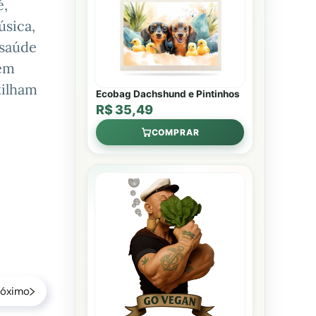
é,
úsica,
 saúde
 em
tilham
Ecobag Dachshund e Pintinhos
R$ 35,49
COMPRAR
róximo