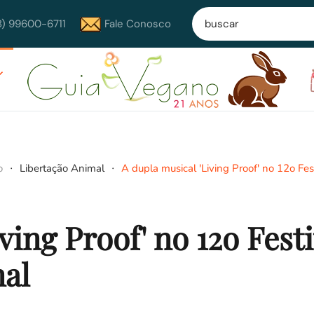
8) 99600-6711
Fale Conosco
o
Libertação Animal
A dupla musical 'Living Proof' no 12o Fes
ving Proof' no 12o Festi
nal