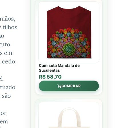
rmãos,
 filhos
no
tuto
es em
 cedo,
Camiseta Mandala de
Suculentas
R$ 58,70
l
atuado
COMPRAR
 são
hor
 em