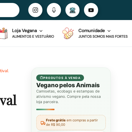
Loja Vegana
Comunidade
ALIMENTOS E VESTUÁRIO
JUNTOS SOMOS MAIS FORTES
tival
PRODUTOS À VENDA
Vegano pelos Animais
Camisetas, ecobags e estampas de
val
ativismo vegano. Compre pela nossa
loja parceira.
Frete grátis
em compras a partir
de R$ 90,00