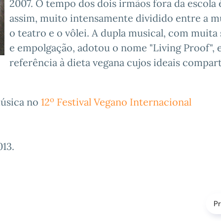
2007. O tempo dos dois irmãos fora da escola 
assim, muito intensamente dividido entre a m
o teatro e o vôlei. A dupla musical, com muita
e empolgação, adotou o nome "Living Proof",
referência à dieta vegana cujos ideais compar
o
música no
12
Festival Vegano Internacional
013
.
P