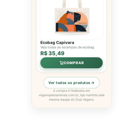
Ecobag Capivara
Veja todas as estampas de ecobag
R$ 35,49
COMPRAR
Ver todos os produtos
A compra é finalizada em
veganopelosanimais.com.br, loja mantida pela
mesma equipe do Guia Vegano.