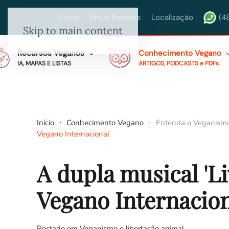
Home
Meus Pedidos
Localização
(4
Skip to main content
Recursos Veganos
Conhecimento Vegano
IA, MAPAS E LISTAS
ARTIGOS, PODCASTS e PDFs
Início
Conhecimento Vegano
Entenda o Veganism
Vegano Internacional
A dupla musical 'Li
Vegano Internacio
Postado em
Veganismo e libertação animal
.