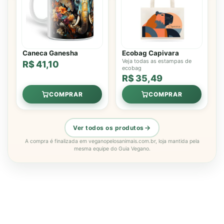
Caneca Ganesha
Ecobag Capivara
Veja todas as estampas de
R$ 41,10
ecobag
R$ 35,49
COMPRAR
COMPRAR
Ver todos os produtos
A compra é finalizada em veganopelosanimais.com.br, loja mantida pela
mesma equipe do Guia Vegano.