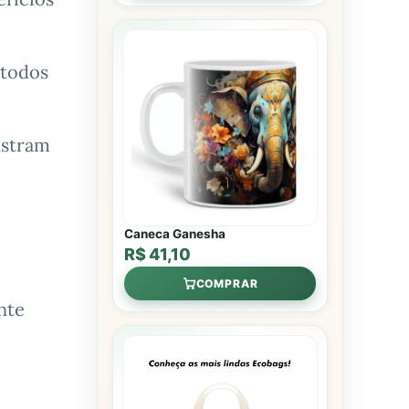
 todos
nstram
Caneca Ganesha
R$ 41,10
COMPRAR
nte