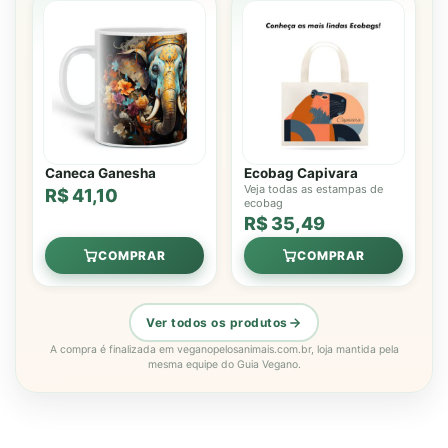
Caneca Ganesha
Ecobag Capivara
Veja todas as estampas de
R$ 41,10
ecobag
R$ 35,49
COMPRAR
COMPRAR
Ver todos os produtos
A compra é finalizada em veganopelosanimais.com.br, loja mantida pela
mesma equipe do Guia Vegano.