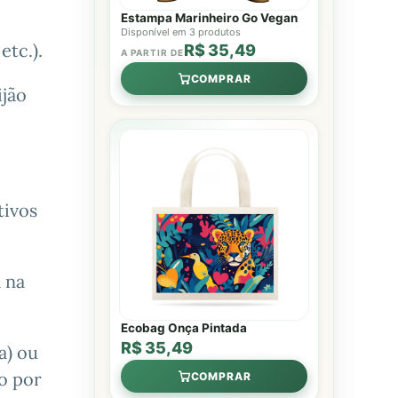
Estampa Marinheiro Go Vegan
Disponível em 3 produtos
etc.).
R$ 35,49
A PARTIR DE
COMPRAR
ijão
tivos
 na
Ecobag Onça Pintada
R$ 35,49
a) ou
o por
COMPRAR