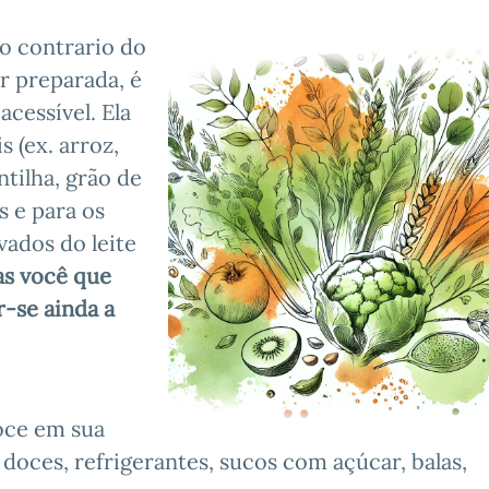
o contrario do
r preparada, é
acessível. Ela
s (ex. arroz,
entilha, grão de
s e para os
ados do leite
s você que
-se ainda a
ce em sua
oces, refrigerantes, sucos com açúcar, balas,