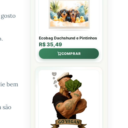
 gosto
o.
Ecobag Dachshund e Pintinhos
R$ 35,49
COMPRAR
rie bem
a são