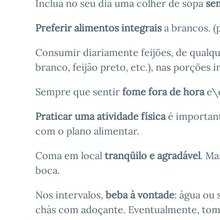
Inclua no seu dia uma colher de sopa
se
Preferir alimentos integrais
a brancos. (p
Consumir diariamente feijões, de qualquer
branco, feijão preto, etc.), nas porções i
Sempre que sentir
fome fora de hora
e\
Praticar uma atividade física
é importantí
com o plano alimentar.
Coma em local
tranqüilo e agradável
. Ma
boca.
Nos intervalos,
beba à vontade
: água ou 
chás com adoçante. Eventualmente, tome 