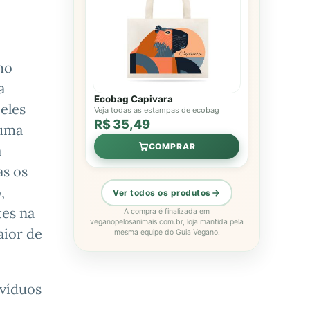
mo
a
Ecobag Capivara
eles
Veja todas as estampas de ecobag
R$ 35,49
 uma
COMPRAR
a
as os
,
Ver todos os produtos
tes na
A compra é finalizada em
veganopelosanimais.com.br, loja mantida pela
aior de
mesma equipe do Guia Vegano.
ivíduos