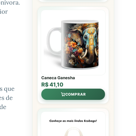
nívora.
ior
Caneca Ganesha
R$ 41,10
as que
COMPRAR
es de
 de