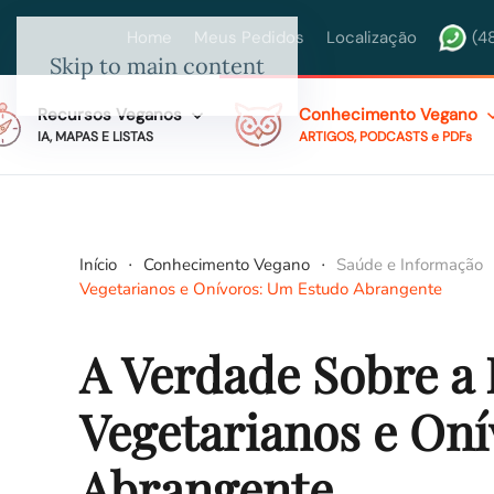
Home
Meus Pedidos
Localização
(4
Skip to main content
Recursos Veganos
Conhecimento Vegano
IA, MAPAS E LISTAS
ARTIGOS, PODCASTS e PDFs
Início
Conhecimento Vegano
Saúde e Informação
Vegetarianos e Onívoros: Um Estudo Abrangente
A Verdade Sobre a 
Vegetarianos e On
Abrangente