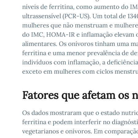
níveis de ferritina, como aumento do I
ultrassensível (PCR-US). Um total de 134
mulheres que não menstruam e mulhere
do IMC, HOMA-IR e inflamação elevam os
alimentares. Os onívoros tinham uma mai
ferritina e uma menor prevalência de def
indivíduos com inflamação, a deficiência
exceto em mulheres com ciclos menstrua
Fatores que afetam os n
Os dados mostraram que o estado nutrici
ferritina e podem interferir no diagnóst
vegetarianos e onívoros. Em comparaçã