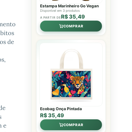
Estampa Marinheiro Go Vegan
Disponível em 3 produtos
R$ 35,49
A PARTIR DE
umento
COMPRAR
bitos
dos de
os,
 de
Ecobag Onça Pintada
R$ 35,49
s
m e
COMPRAR