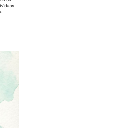
divíduos
.