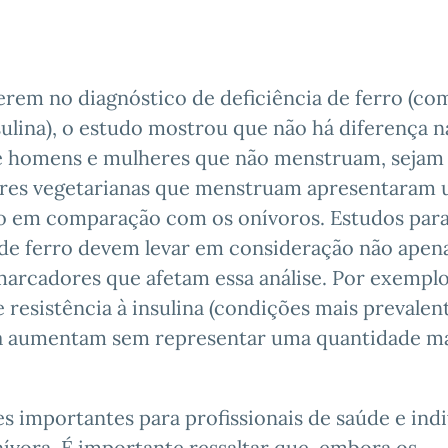
ferem no diagnóstico de deficiência de ferro (co
sulina), o estudo mostrou que não há diferença n
tre homens e mulheres que não menstruam, sejam 
eres vegetarianas que menstruam apresentaram
rro em comparação com os onívoros. Estudos par
 de ferro devem levar em consideração não apen
marcadores que afetam essa análise. Por exemplo
resistência à insulina (condições mais prevalen
tina aumentam sem representar uma quantidade m
 importantes para profissionais de saúde e ind
ívora. É importante ressaltar que, embora os