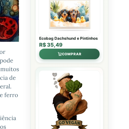
Ecobag Dachshund e Pintinhos
R$ 35,49
por
COMPRAR
 pode
 muitos
cia de
eral.
e ferro
ciência
 os