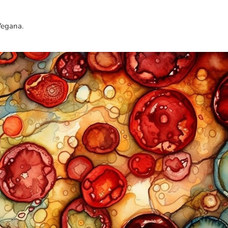
Vegana
.