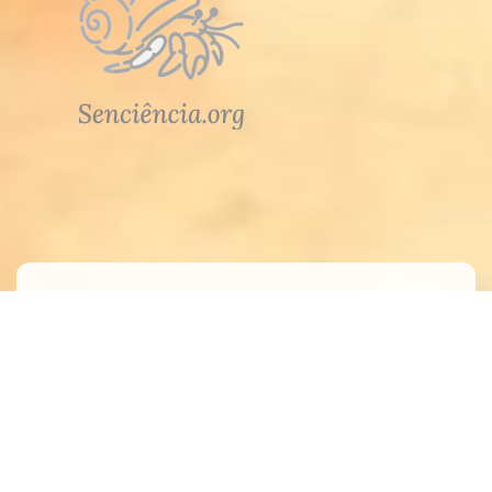
Atendimento
Meus Pedidos
Fale Conosco
Dúvidas
A loja do Guia Vegano é segura?