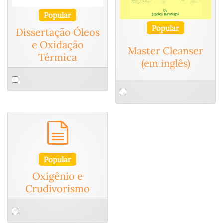
Popular
Popular
Dissertação Óleos
e Oxidação
Master Cleanser
Térmica
(em inglês)
Select
Select
an
an
item
item
documento
Popular
Oxigênio e
Crudivorismo
Select
an