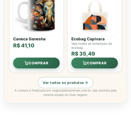
Caneca Ganesha
Ecobag Capivara
Veja todas as estampas de
R$ 41,10
ecobag
R$ 35,49
COMPRAR
COMPRAR
Ver todos os produtos
A compra é finalizada em veganopelosanimais.com.br, loja mantida pela
mesma equipe do Guia Vegano.