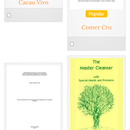
Cacau Vivo
Select
Popular
an
Comer Cru
item
Select
an
item