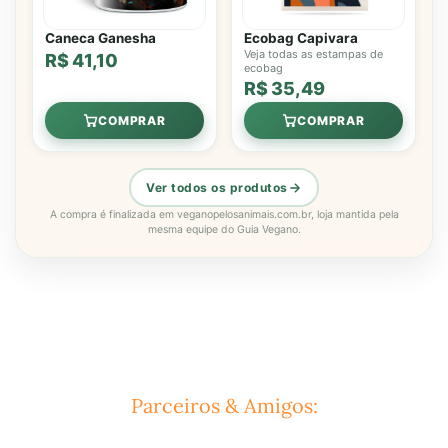
Caneca Ganesha
Ecobag Capivara
Veja todas as estampas de
R$ 41,10
ecobag
R$ 35,49
COMPRAR
COMPRAR
Ver todos os produtos
A compra é finalizada em veganopelosanimais.com.br, loja mantida pela
mesma equipe do Guia Vegano.
Parceiros & Amigos: