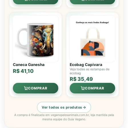
Caneca Ganesha
Ecobag Capivara
Veja todas as estampas de
R$ 41,10
ecobag
R$ 35,49
COMPRAR
COMPRAR
Ver todos os produtos
A compra é finalizada em veganopelosanimais.com.br, loja mantida pela
mesma equipe do Guia Vegano.