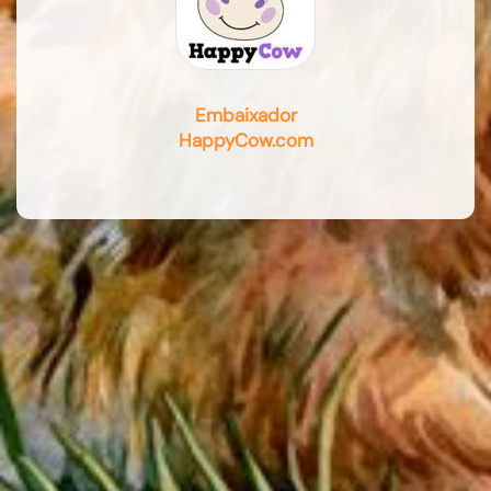
Embaixador
HappyCow.com