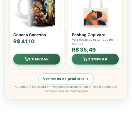
Caneca Ganesha
Ecobag Capivara
Veja todas as estampas de
R$ 41,10
ecobag
R$ 35,49
COMPRAR
COMPRAR
Ver todos os produtos
A compra é finalizada em veganopelosanimais.com.br, loja mantida pela
mesma equipe do Guia Vegano.