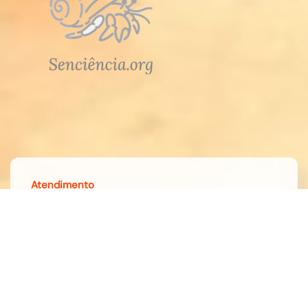
Atendimento
Meus Pedidos
Fale Conosco
Dúvidas
A loja do Guia Vegano é segura?