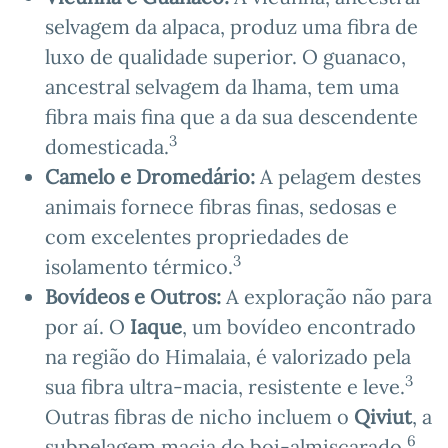
selvagem da alpaca, produz uma fibra de
luxo de qualidade superior. O guanaco,
ancestral selvagem da lhama, tem uma
fibra mais fina que a da sua descendente
3
domesticada.
Camelo e Dromedário:
A pelagem destes
animais fornece fibras finas, sedosas e
com excelentes propriedades de
3
isolamento térmico.
Bovídeos e Outros:
A exploração não para
por aí. O
Iaque
, um bovídeo encontrado
na região do Himalaia, é valorizado pela
3
sua fibra ultra-macia, resistente e leve.
Outras fibras de nicho incluem o
Qiviut
, a
6
subpelagem macia do boi-almiscarado
,