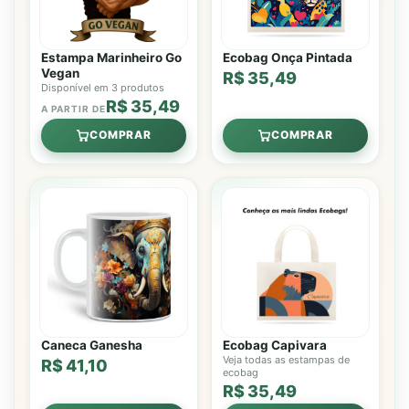
Estampa Marinheiro Go
Ecobag Onça Pintada
Vegan
R$ 35,49
Disponível em 3 produtos
R$ 35,49
A PARTIR DE
COMPRAR
COMPRAR
Caneca Ganesha
Ecobag Capivara
Veja todas as estampas de
R$ 41,10
ecobag
R$ 35,49