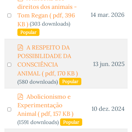
d
direitos dos animais -
f
Select
14 mar. 2026
Tom Regan
( pdf, 396
an
(303 downloads)
KB )
item
Popular
p
A RESPEITO DA
d
POSSIBILIDADE DA
f
Select
13 jun. 2025
CONSCIÊNCIA
an
ANIMAL
( pdf, 170 KB )
item
(580 downloads)
Popular
p
Abolicionismo e
d
Experimentação
Select
10 dez. 2024
f
Animal
( pdf, 157 KB )
an
(1591 downloads)
Popular
item