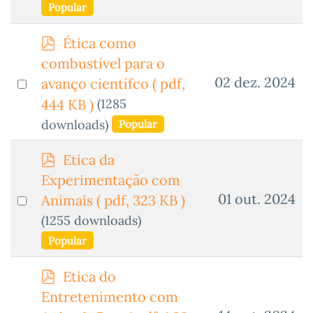
Popular
item
p
Ética como
d
combustível para o
f
Select
02 dez. 2024
avanço científco
( pdf,
an
(1285
444 KB )
item
downloads)
Popular
p
Etica da
d
Experimentação com
f
Select
01 out. 2024
Animais
( pdf, 323 KB )
an
(1255 downloads)
item
Popular
p
Etica do
d
Entretenimento com
f