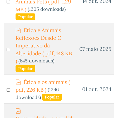
Select
14 out. 2024
Animais Pets
( pdf, 1.29
an
(1205 downloads)
MB )
item
Popular
p
Etica e Animais
d
Reflexoes Desde O
f
Imperativo da
Select
07 maio 2025
Alteridade
( pdf, 148 KB
an
(645 downloads)
)
item
Popular
p
Ética e os animais
(
d
Select
01 out. 2024
(1396
pdf, 226 KB )
f
an
downloads)
Popular
item
p
d