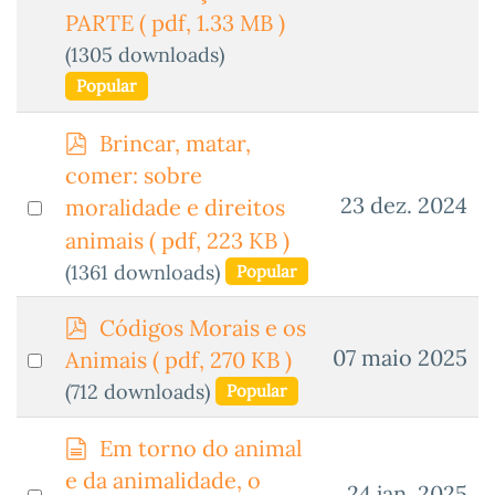
an
PARTE
( pdf, 1.33 MB )
item
(1305 downloads)
Popular
p
Brincar, matar,
d
comer: sobre
f
Select
23 dez. 2024
moralidade e direitos
an
animais
( pdf, 223 KB )
item
(1361 downloads)
Popular
p
Códigos Morais e os
d
Select
07 maio 2025
Animais
( pdf, 270 KB )
f
an
(712 downloads)
Popular
item
d
Em torno do animal
o
e da animalidade, o
Select
24 jan. 2025