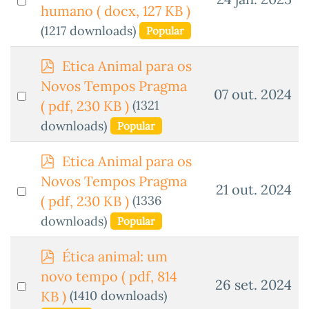
c
humano
( docx, 127 KB )
an
u
(1217 downloads)
Popular
m
item
e
p
Etica Animal para os
n
d
Novos Tempos Pragma
t
Select
07 out. 2024
f
o
(1321
( pdf, 230 KB )
an
downloads)
Popular
item
p
Etica Animal para os
d
Novos Tempos Pragma
Select
21 out. 2024
f
(1336
( pdf, 230 KB )
an
downloads)
Popular
item
p
Ética animal: um
d
novo tempo
( pdf, 814
Select
26 set. 2024
f
(1410 downloads)
KB )
an