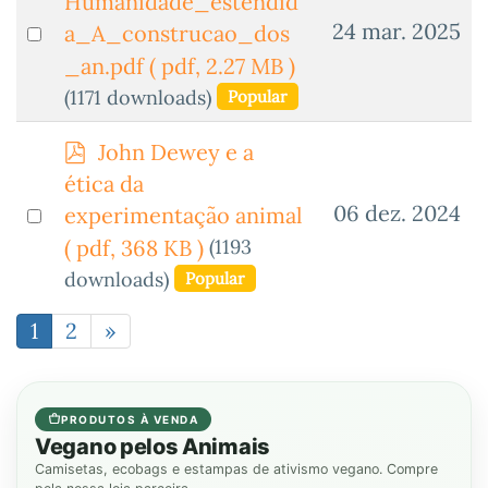
Humanidade_estendid
f
Select
24 mar. 2025
a_A_construcao_dos
an
_an.pdf
( pdf, 2.27 MB )
item
(1171 downloads)
Popular
p
John Dewey e a
d
ética da
f
Select
06 dez. 2024
experimentação animal
an
(1193
( pdf, 368 KB )
item
downloads)
Popular
1
2
»
PRODUTOS À VENDA
Vegano pelos Animais
Camisetas, ecobags e estampas de ativismo vegano. Compre