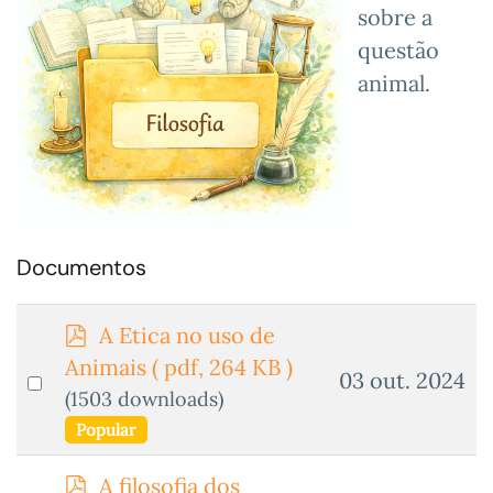
sobre a
questão
animal.
Documentos
p
A Etica no uso de
d
Animais
( pdf, 264 KB )
Select
03 out. 2024
f
(1503 downloads)
an
Popular
item
p
A filosofia dos