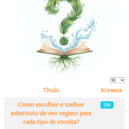
Mostra
Título
Acessos
Artigos
Como escolher o melhor
550
substituto de ovo vegano para
cada tipo de receita?