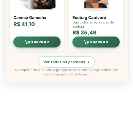
Caneca Ganesha
Ecobag Capivara
Veja todas as estampas de
R$ 41,10
ecobag
R$ 35,49
COMPRAR
COMPRAR
Ver todos os produtos
A compra é finalizada em veganopelosanimais.com.br, loja mantida pela
mesma equipe do Guia Vegano.